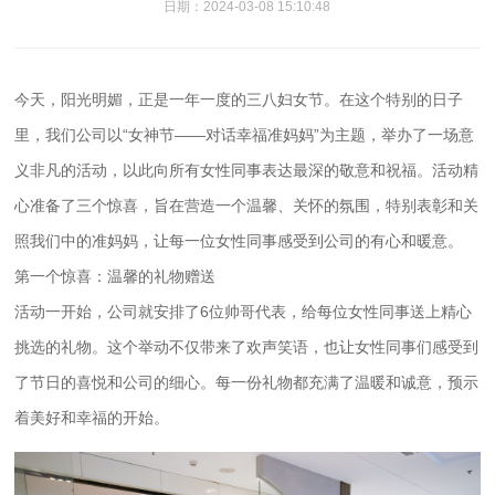
日期：2024-03-08 15:10:48
今天，阳光明媚，正是一年一度的三八妇女节。在这个特别的日子
里，我们公司以“女神节——对话幸福准妈妈”为主题，举办了一场意
义非凡的活动，以此向所有女性同事表达最深的敬意和祝福。活动精
心准备了三个惊喜，旨在营造一个温馨、关怀的氛围，特别表彰和关
照我们中的准妈妈，让每一位女性同事感受到公司的有心和暖意。
第一个惊喜：温馨的礼物赠送
活动一开始，公司就安排了6位帅哥代表，给每位女性同事送上精心
挑选的礼物。这个举动不仅带来了欢声笑语，也让女性同事们感受到
了节日的喜悦和公司的细心。每一份礼物都充满了温暖和诚意，预示
着美好和幸福的开始。