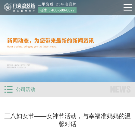
三甲资质 25年老品牌
电话 ：
400-689-0677
NEWS
公司活动
三八妇女节——女神节活动，与幸福准妈妈的温
馨对话