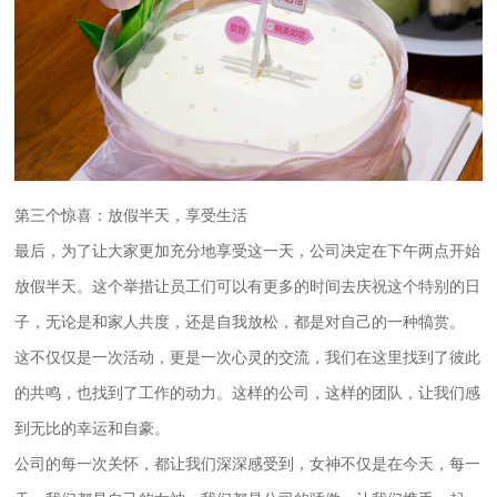
第三个惊喜：放假半天，享受生活
最后，为了让大家更加充分地享受这一天，公司决定在下午两点开始
放假半天。这个举措让员工们可以有更多的时间去庆祝这个特别的日
子，无论是和家人共度，还是自我放松，都是对自己的一种犒赏。
这不仅仅是一次活动，更是一次心灵的交流，我们在这里找到了彼此
的共鸣，也找到了工作的动力。这样的公司，这样的团队，让我们感
到无比的幸运和自豪。
公司的每一次关怀，都让我们深深感受到，女神不仅是在今天，每一