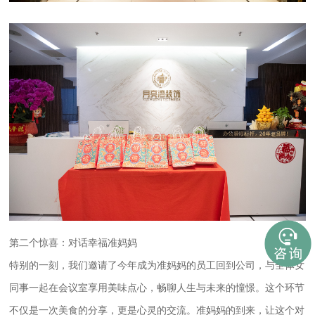
第二个惊喜：对话幸福准妈妈
特别的一刻，我们邀请了今年成为准妈妈的员工回到公司，与全体女
同事一起在会议室享用美味点心，畅聊人生与未来的憧憬。这个环节
不仅是一次美食的分享，更是心灵的交流。准妈妈的到来，让这个对