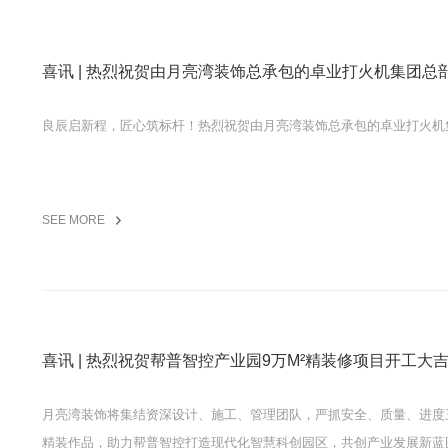
喜讯 | 热烈祝贺由月亮湾装饰总承包的卓业打火机集团
良辰启新程，匠心筑标杆！热烈祝贺由月亮湾装饰总承包的卓业打火机
SEE MORE
喜讯 | 热烈祝贺帮普智控产业园9万M²精装修项目开工
月亮湾装饰将集结资深设计、施工、管理团队，严抓安全、质量、进度
精装作品，助力帮普智控打造现代化智慧科创园区，共创产业发展新蓝