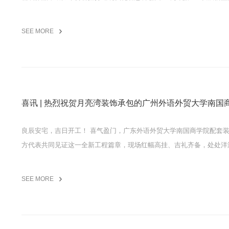
SEE MORE
喜讯 | 热烈祝贺月亮湾装饰承包的广州外语外贸大学南国
良辰安宅，吉日开工！ 喜气盈门，广东外语外贸大学南国商学院配套
方代表共同见证这一全新工程篇章，现场红幅高挂、吉礼齐备，处处洋
SEE MORE