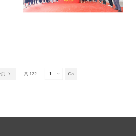
一页
共 122
Go