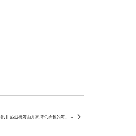
 || 热烈祝贺由月亮湾总承包的海... →