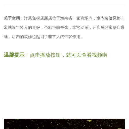
关于空间
：洋葱免税店新店位于海南省一家商场内，
室内装修
风格非
常贴近年轻人的喜好，色彩艳丽夸张，非常动感，开店后经常量店爆
满，店内的装修也起到了非常大的带客作用。
温馨提示
：点击播放按钮，就可以查看视频啦