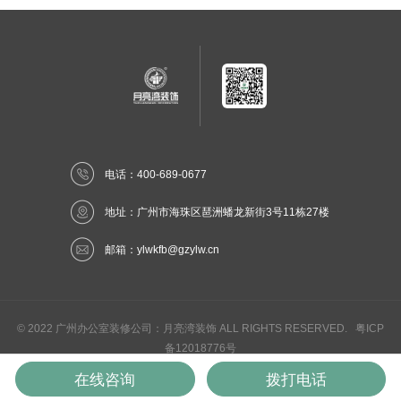
电话：400-689-0677
地址：广州市海珠区琶洲蟠龙新街3号11栋27楼
邮箱：
ylwkfb@gzylw.cn
© 2022 广州办公室装修公司：月亮湾装饰 ALL RIGHTS RESERVED.
粤ICP
备12018776号
网站地图
丨
法律声明
在线咨询
拨打电话