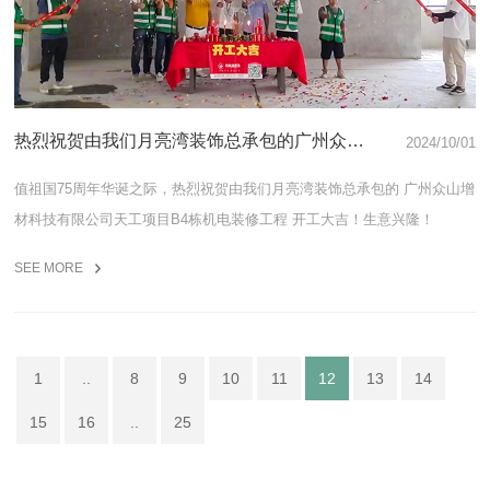
热烈祝贺由我们月亮湾装饰总承包的广州众山
2024/10/01
增材科技有限公司天工项目B4栋机电装修工
程
值祖国75周年华诞之际，热烈祝贺由我们月亮湾装饰总承包的 广州众山增
材科技有限公司天工项目B4栋机电装修工程 开工大吉！生意兴隆！
SEE MORE
1
..
8
9
10
11
12
13
14
15
16
..
25