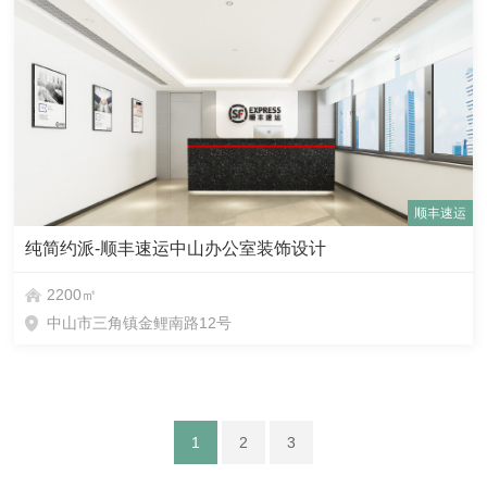
顺丰速运
纯简约派-顺丰速运中山办公室装饰设计
2200㎡
中山市三角镇金鲤南路12号
1
2
3