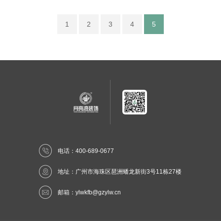
1
2
3
4
5
电话：400-689-0677
地址：广州市海珠区琶洲蟠龙新街3号11栋27楼
邮箱：
ylwkfb@gzylw.cn